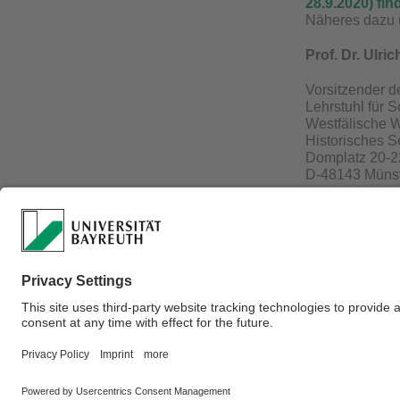
28.9.2020) fin
Näheres dazu 
Prof. Dr. Ulric
Vorsitzender d
Lehrstuhl für 
Westfälische W
Historisches 
Domplatz 20-2
D-48143 Müns
Fürstenbergha
Tel.: +49-251-
pfister@uni-mu
Verantwortlich für 