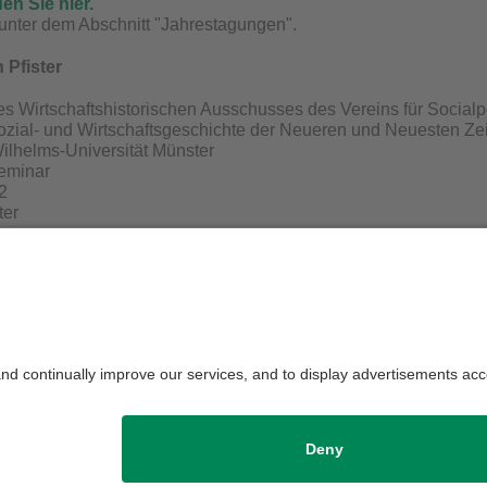
den Sie hier.
unter dem Abschnitt "Jahrestagungen".
h Pfister
es Wirtschaftshistorischen Ausschusses
des Vereins für Socialpo
Sozial- und Wirtschaftsgeschichte der Neueren und Neuesten Zei
ilhelms-Universität Münster
Seminar
2
ter
us R. 134
83-24317
enster.de
die Redaktion:
Univ.Prof.Dr. Jan-Otmar Hesse
Datenschutzerklärung
Impressum
H