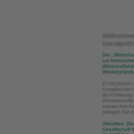
​Willkomme
Socialpoliti
Der „Wirtscha
zur Intensivie
Wirtschaftshi
Wiedergründu
Er tritt jährl
europäischen W
der Förderung 
Wissenschaftsv
können ihre A
geregelt. Der A
Aktuelles: Di
Gesellschaft f