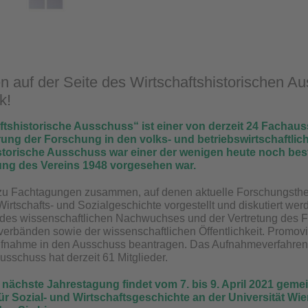
n auf der Seite des Wirtschaftshistorischen A
k!
ftshistorische Ausschuss“ ist einer von derzeit 24 Fachau
rung der Forschung in den volks- und betriebswirtschaftlich
storische Ausschuss war einer der wenigen heute noch bes
ng des Vereins 1948 vorgesehen war.
ich zu Fachtagungen zusammen, auf denen aktuelle Forschungs
irtschafts- und Sozialgeschichte vorgestellt und diskutiert we
des wissenschaftlichen Nachwuchses und der Vertretung des Fa
erbänden sowie der wissenschaftlichen Öffentlichkeit. Promovier
ufnahme in den Ausschuss beantragen. Das Aufnahmeverfahren 
usschuss hat derzeit 61 Mitglieder.
e nächste Jahrestagung findet vom 7. bis 9. April 2021 gem
ür Sozial- und Wirtschaftsgeschichte an der Universität Wien